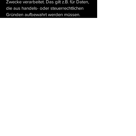
Zwecke verarbeitet. Das gilt z.B. für Daten,
die aus handels- oder steuerrechtlichen
Gründen aufbewahrt werden müssen.
Änderungen und Aktualisierungen der
Datenschutzerklärung
Wir bitten Sie sich regelmäßig über den
Inhalt unserer Datenschutzerklärung zu
informieren. Wir passen die
Datenschutzerklärung an, sobald die
Änderungen der von uns durchgeführten
Datenverarbeitungen dies erforderlich
machen. Wir informieren Sie, sobald durch
die Änderungen eine Mitwirkungshandlung
Ihrerseits (z.B. Einwilligung) oder eine
sonstige individuelle Benachrichtigung
erforderlich wird.
Kontaktaufnahme
Bei der Kontaktaufnahme mit uns (z.B. per
Kontaktformular, E-Mail, Telefon oder via
sozialer Medien) werden die Angaben des